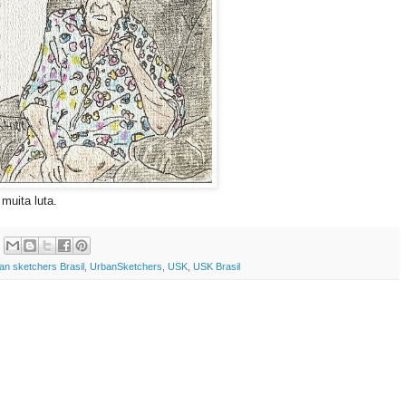
muita luta.
an sketchers Brasil
,
UrbanSketchers
,
USK
,
USK Brasil