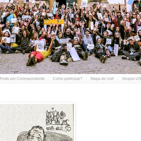
Posts por Correspondente
Como participar?
Mapa de UsK
Grupos USk