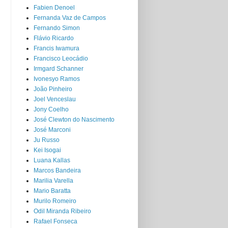
Fabien Denoel
Fernanda Vaz de Campos
Fernando Simon
Flávio Ricardo
Francis Iwamura
Francisco Leocádio
Irmgard Schanner
Ivonesyo Ramos
João Pinheiro
Joel Venceslau
Jony Coelho
José Clewton do Nascimento
José Marconi
Ju Russo
Kei Isogai
Luana Kallas
Marcos Bandeira
Marilia Varella
Mario Baratta
Murilo Romeiro
Odil Miranda Ribeiro
Rafael Fonseca