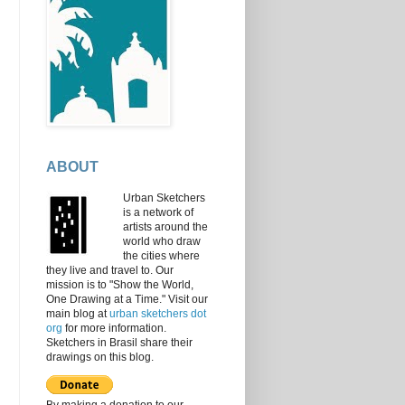
ABOUT
Urban Sketchers
is a network of
artists around the
world who draw
the cities where
they live and travel to. Our
mission is to "Show the World,
One Drawing at a Time." Visit our
main blog at
urban sketchers dot
org
for more information.
Sketchers in Brasil share their
drawings on this blog.
By making a donation to our