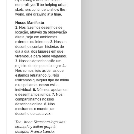
nonprofit you'll be helping urban
sketchers continue to show the
world, one drawing at a time.
Nosso Manifesto
1.
Nós fazemos desenhos de
locação, através da observação
direta, seja em ambientes
externos ou internos.
2.
Nossos
desenhos contam histórias do
dia a dia, dos lugares em que
vivemos, e para onde viajamos.
3.
Nossos desenhos são um
registro do tempo e do lugar.
4.
Nós somos fiéis às cenas que
estamos retratando.
5.
Nós
utilizamos qualquer tipo de midia
e respeitamos nosso estilo
individual.
6.
Nós nos apoiamos
e desenhamos juntos.
7.
Nós
compartilhamos nossos
desenhos online.
8.
Nós
mostramos o mundo, um
desenho de cada vez.
The Urban Sketchers logo was
created by Italian graphic
designer Franco Lancio.