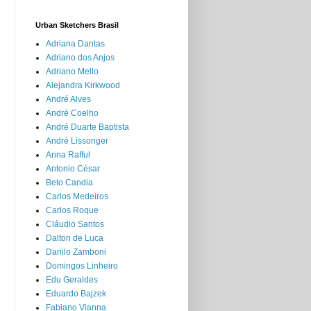
Urban Sketchers Brasil
Adriana Dantas
Adriano dos Anjos
Adriano Mello
Alejandra Kirkwood
André Alves
André Coelho
André Duarte Baptista
André Lissonger
Anna Rafful
Antonio César
Beto Candia
Carlos Medeiros
Carlos Roque
Cláudio Santos
Dalton de Luca
Danilo Zamboni
Domingos Linheiro
Edu Geraldes
Eduardo Bajzek
Fabiano Vianna