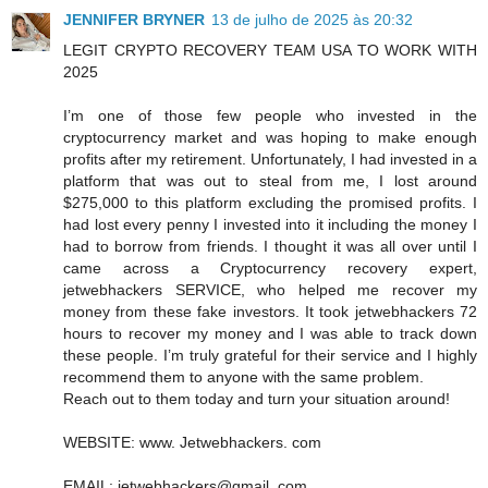
JENNIFER BRYNER
13 de julho de 2025 às 20:32
LEGIT CRYPTO RECOVERY TEAM USA TO WORK WITH
2025
I’m one of those few people who invested in the
cryptocurrency market and was hoping to make enough
profits after my retirement. Unfortunately, I had invested in a
platform that was out to steal from me, I lost around
$275,000 to this platform excluding the promised profits. I
had lost every penny I invested into it including the money I
had to borrow from friends. I thought it was all over until I
came across a Cryptocurrency recovery expert,
jetwebhackers SERVICE, who helped me recover my
money from these fake investors. It took jetwebhackers 72
hours to recover my money and I was able to track down
these people. I’m truly grateful for their service and I highly
recommend them to anyone with the same problem.
Reach out to them today and turn your situation around!
WEBSITE: www. Jetwebhackers. com
EMAIL: jetwebhackers@gmail .com