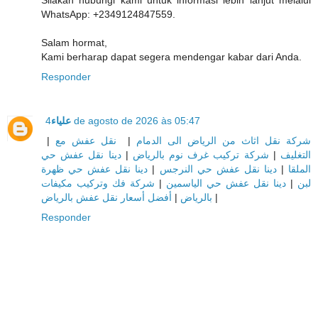
WhatsApp: +2349124847559.
Salam hormat,
Kami berharap dapat segera mendengar kabar dari Anda.
Responder
علياء
4 de agosto de 2026 às 05:47
|
نقل عفش مع
|
شركة نقل اثاث من الرياض الى الدمام
دينا نقل عفش حي
|
شركة تركيب غرف نوم بالرياض
|
التغليف
دينا نقل عفش حي ظهرة
|
دينا نقل عفش حي النرجس
|
الملقا
شركة فك وتركيب مكيفات
|
دينا نقل عفش حي الياسمين
|
لبن
أفضل أسعار نقل عفش بالرياض
|
بالرياض
|
Responder