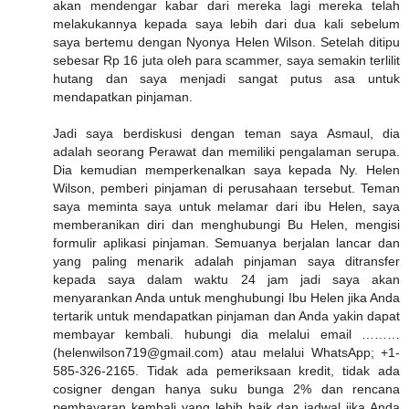
akan mendengar kabar dari mereka lagi mereka telah
melakukannya kepada saya lebih dari dua kali sebelum
saya bertemu dengan Nyonya Helen Wilson. Setelah ditipu
sebesar Rp 16 juta oleh para scammer, saya semakin terlilit
hutang dan saya menjadi sangat putus asa untuk
mendapatkan pinjaman.
Jadi saya berdiskusi dengan teman saya Asmaul, dia
adalah seorang Perawat dan memiliki pengalaman serupa.
Dia kemudian memperkenalkan saya kepada Ny. Helen
Wilson, pemberi pinjaman di perusahaan tersebut. Teman
saya meminta saya untuk melamar dari ibu Helen, saya
memberanikan diri dan menghubungi Bu Helen, mengisi
formulir aplikasi pinjaman. Semuanya berjalan lancar dan
yang paling menarik adalah pinjaman saya ditransfer
kepada saya dalam waktu 24 jam jadi saya akan
menyarankan Anda untuk menghubungi Ibu Helen jika Anda
tertarik untuk mendapatkan pinjaman dan Anda yakin dapat
membayar kembali. hubungi dia melalui email ………
(helenwilson719@gmail.com) atau melalui WhatsApp; +1-
585-326-2165. Tidak ada pemeriksaan kredit, tidak ada
cosigner dengan hanya suku bunga 2% dan rencana
pembayaran kembali yang lebih baik dan jadwal jika Anda